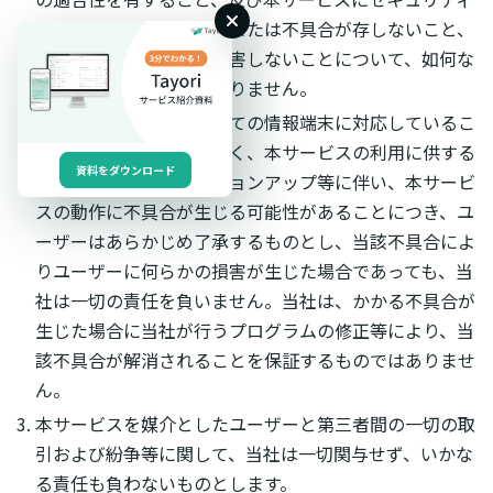
上の欠陥、エラー、バグまたは不具合が存しないこと、
並びに第三者の権利を侵害しないことについて、如何な
る保証も行うものではありません。
当社は、本サービスが全ての情報端末に対応しているこ
とを保証するものではなく、本サービスの利用に供する
資料をダウンロード
情報端末のＯＳのバージョンアップ等に伴い、本サービ
スの動作に不具合が生じる可能性があることにつき、ユ
ーザーはあらかじめ了承するものとし、当該不具合によ
りユーザーに何らかの損害が生じた場合であっても、当
社は一切の責任を負いません。当社は、かかる不具合が
生じた場合に当社が行うプログラムの修正等により、当
該不具合が解消されることを保証するものではありませ
ん。
本サービスを媒介としたユーザーと第三者間の一切の取
引および紛争等に関して、当社は一切関与せず、いかな
る責任も負わないものとします。