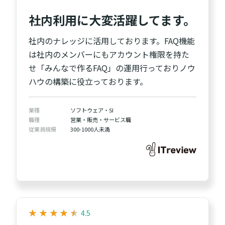
社内利用に大変活躍してます。
社内のナレッジに活用しております。FAQ機能
は社内のメンバーにもアカウント権限を持た
せ「みんなで作るFAQ」の運用行っておりノウ
ハウの構築に役立っております。
業種
ソフトウェア・SI
職種
営業・販売・サービス職
従業員規模
300-1000人未満
★
★
★
★
★
★
★
★
★
★
4.5