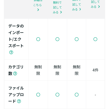
試して
無料で
試して
こちら
みる
試して
みる
みる
データの
インポー
ト/エク
スポート
カテゴリ
無制
無制
無制
4件
数
限
限
限
ファイル
アップロ
-
ード