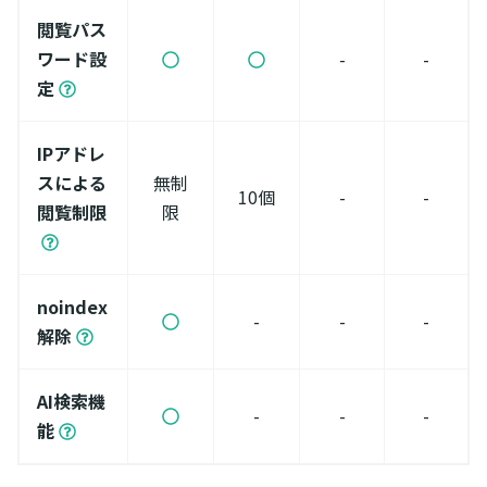
閲覧パス
ワード設
-
-
定
IPアドレ
スによる
無制
10個
-
-
閲覧制限
限
noindex
-
-
-
解除
AI検索機
-
-
-
能