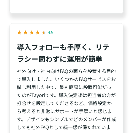
★
★
★
★
★
★
★
★
★
★
4.5
導入フォローも手厚く、リテ
ラシー問わずに運用が簡単
社外向け・社内向けFAQの両方を設置する目的
で導入しました。いくつかのFAQサービスをお
試し利用した中で、最も簡易に設置可能だっ
たのがTayoriです。導入決定後は担当者の方が
打合せを設定してくださるなど、価格設定か
ら考えると非常にサポートが手厚いと感じま
す。デザインもシンプルでどのメンバーが作成
しても社外FAQとして統一感が保たれていま