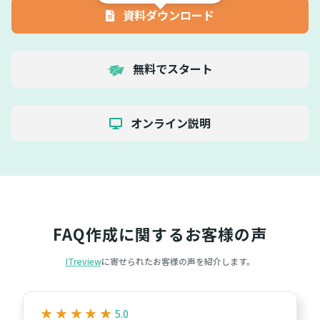
資料ダウンロード
無料でスタート
オンライン説明
FAQ作成に関するお客様の声
ITreview
に寄せられたお客様の声を紹介します。
★
★
★
★
★
★
★
★
★
★
5.0