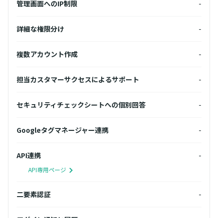
10個
管理画面へのIP制限
-
管理
-
詳細な権限分け
-
詳細
-
複数アカウント作成
-
複数
-
担当カスタマーサクセスによるサポート
-
担当
-
セキュリティチェックシートへの個別回答
-
セキ
-
Googleタグマネージャー連携
-
Go
-
API連携
-
API
API専用ページ
A
-
二要素認証
-
二要