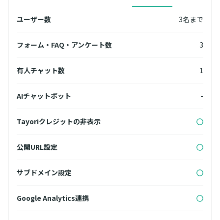
名まで
ユーザー数
3名まで
ユー
無制限
フォーム・FAQ・アンケート数
3
フォ
3
有人チャット数
1
有人
無制限
AIチャットボット
-
AI
Tayoriクレジットの非表示
Ta
公開URL設定
公開
サブドメイン設定
サブ
Google Analytics連携
Goog