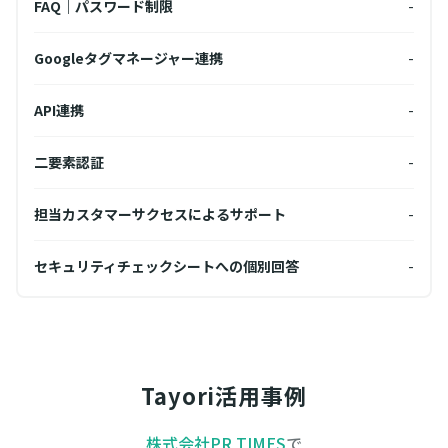
FAQ｜パスワード制限
-
FA
-
Googleタグマネージャー連携
-
Go
-
API連携
-
API
-
二要素認証
-
二要
-
担当カスタマーサクセスによるサポート
-
担当
-
セキュリティチェックシートへの個別回答
-
セキ
Tayori活用事例
株式会社PR TIMES
で