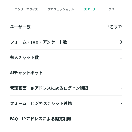
エンタープライズ
プロフェッショナル
スターター
フリー
名まで
ユーザー数
3名まで
ユー
無制限
フォーム・FAQ・アンケート数
3
フォ
3
有人チャット数
1
有人
無制限
AIチャットボット
-
AI
10個
管理画面｜IPアドレスによるログイン制限
-
管理
フォーム｜ビジネスチャット連携
-
フォ
10個
FAQ｜IPアドレスによる閲覧制限
-
FA