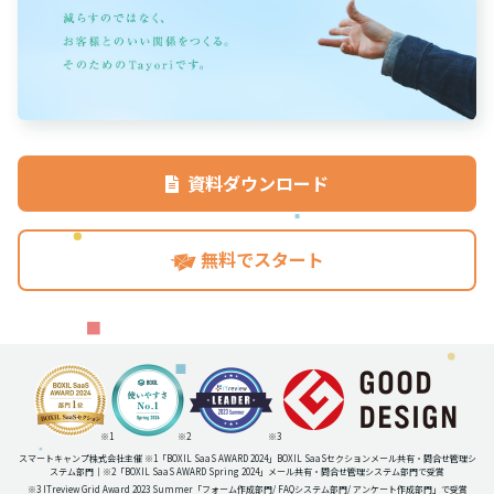
資料ダウンロード
無料でスタート
※1
※2
※3
スマートキャンプ株式会社主催 ※1「BOXIL SaaS AWARD 2024」BOXIL SaaSセクションメール共有・問合せ管理シ
ステム部門｜※2「BOXIL SaaS AWARD Spring 2024」メール共有・問合せ管理システム部門で受賞
※3 ITreview Grid Award 2023 Summer
「フォーム作成部門
/ FAQシステム部門
/ アンケート作成部門」
で受賞